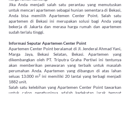
Jika Anda menjadi salah satu perantau yang memutuskan
untuk mencari apartemen sebagai hunian sementara di Bekasi,
Anda bisa memilih Apartemen Center Point. Salah satu
apartemen di Bekasi ini merupakan solusi bagi Anda yang
bekerja di Jakarta dan merasa harga rumah dan apartemen
sudah terlalu tinggi.
Informasi Seputar Apartemen Center Point
Apartemen Center Point beralamat di Jl. Jenderal Ahmad Yani,
Marga Jaya, Bekasi Selatan, Bekasi. Apartemen yang
dikembangkan oleh PT. Triputra Graha Pertiwi ini tentunya
akan memberikan penawaran yang terbaik untuk masalah
perumahan Anda. Apartemen yang dibangun di atas lahan
2
seluas 13.000 m
ini memiliki 20 lantai yang terbagi menjadi
1882 unit.
Salah satu kelebihan yang Apartemen Center Point tawarkan
untuk calon penghuninya adalah kedekatan jarak tempat
tinggal dengan beberapa tempat pelayanan umum, seperti
rumah sakit, bank atau pusat perbelanjaan. Jika Anda atau
salah satu keluarga Anda ada yang tiba-tiba sakit, maka tidak
perlu khawatir atau takut. Anda hanya membutuhkan waktu
tidak lebih dari 10 menit untuk mencapai Rumah Sakit Mitra
Bekasi Barat, Rumah Sakit Umum Daerah Bekasi ataupun