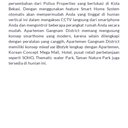
persembahan dari Pollux Properties yang berlokasi di Kota
Bekasi. Dengan menggunakan feature Smart Home System
otomatis akan mempermudah Anda yang tinggal di hunian
vertical ini dalam mengakses CCTV langsung dari smartphone
Anda dan mengontrol beberapa perangkat rumah Anda secara
mudah. Apartemen Gangnam District memang mengusung
konsep smarthome yang modern, karena selain dilengkapi
dengan peralatan yang canggih, Apartemen Gangnam District
memiliki konsep
mixed use lifestyle
lengkap dengan Apartemen,
Korean Concept Mega Mall, Hotel, pusat retail perbelanjaan
seperti SOHO, Thematic water Park, Taman Nature Park juga
tersedia di hunian ini.
Informasi Seputar Apartemen Gangnam District
Lokasi Apartemen Gangnam District sendiri terhitung sangat
strategis karena akses menuju hunian ini dapat melalui exit tol
Bekasi Barat & Bekasi Timur yang dapat ditempuh dengan
waktu hanya 10 menit. Apartemen Gangnam District juga
berada tepat di depan lokasi Bekasi Aeromovel Station yang
akan menghubungkan Bekasi Barat dan Bekasi Selatan melalui
Jalan Siliwangi. Di tahun 2018 mendatang, future Bekasi LRT
akan selesai dibangun, dimana future Bekasi LRT tesebut
menghubungkan Cibubur-Bekasi Timur-Cawang, 1 jam
perjalanan ke bandara International Soekarno Hatta dan 25