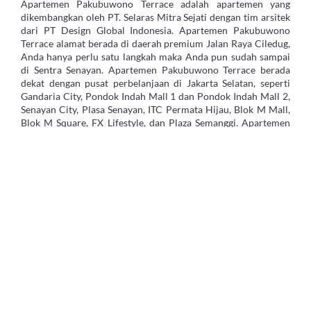
Apartemen Pakubuwono Terrace adalah apartemen yang
dikembangkan oleh PT. Selaras Mitra Sejati dengan tim arsitek
dari PT Design Global Indonesia. Apartemen Pakubuwono
Terrace alamat berada di daerah premium Jalan Raya Ciledug,
Anda hanya perlu satu langkah maka Anda pun sudah sampai
di Sentra Senayan. Apartemen Pakubuwono Terrace berada
dekat dengan pusat perbelanjaan di Jakarta Selatan, seperti
Gandaria City, Pondok Indah Mall 1 dan Pondok Indah Mall 2,
Senayan City, Plasa Senayan, ITC Permata Hijau, Blok M Mall,
Blok M Square, FX Lifestyle, dan Plaza Semanggi. Apartemen
ini semakin strategis karena juga berada dekat dengan
beberapa sekolah internasional seperti International
Childhood Academy, dan Binus International School. Akses ke
tol JORR juga mudah.
Fasilitas Apartemen Pakubuwono Terrace
Apartemen Pakubuwono Terrace dilengkapi dengan cukup
banyak fasilitas, seperti broadband internet, pusat kebugaran
tubuh, café & restaurant, lahan parkir yang luas, taman
bermain anak-anak, mini mart, dan keamanan 24 jam
dilengkapi dengan CCTV. Ada pula jogging track yang
dikelilingi oleh area hijau, sehingga selain menyegarkan tubuh
juga menyegarkan mata. Anda dapat memberikan sensasi rileks
pada mata Anda setelah lelah bekerja seharian. Bagi Anda yang