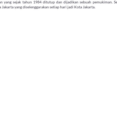
 yang sejak tahun 1984 ditutup dan dijadikan sebuah pemukiman. Seb
Jakarta yang diselenggarakan setiap hari jadi Kota Jakarta.
 dalam beberapa kelas, yaitu premium dan menengah. Area Kemayoran khu
t dengan harga yang terjangkau. Pilihan apartemen yang ditawarkan d
leh melupakan persoalan lingkungan yang ada di sekitar hunian terseb
karta Pusat. Akan tetapi Anda tidak perlu khawatir untuk persoalan ling
ebayoran Baru yang bersih dan asri.
toran dan bangunan apartemen di Jakarta tumbuh dengan sangat cepat, 
litas transportasi dalam kota maupun luar kota.
ebagai bandara satu-satunya yang melayani penerbangan internasional
k salah satu bandara tersibuk di Indonesia. Dan kini, Jakarta telah me
 penerbangan domestik.
arik lainnya di Jakarta Pusat seperti mengunjungi Monumen Nasional 
pat mengunjungi Gereja Katedral yang didesain bergaya eropa pada ma
g merupakan pemberian dari Raja Thailand, dan masih banyak lagi destin