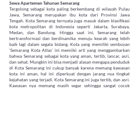
Sewa Apartemen Tahunan Semarang
Tergolong sebagai kota paling berkembang di wilayah Pulau
Jawa, Semarang merupakan ibu kota dari Provinsi Jawa
Tengah. Kota Semarang ternyata juga masuk dalam klasifikasi
kota metropolitan di Indonesia seperti Jakarta, Surabaya,
Medan, dan Bandung. Hingga saat ini, Semarang telah
bertransformasi dan berdinamika menuju kearah yang lebih
baik lagi dalam segala bidang. Kota yang memiliki semboyan
‘Semarang Kota Atlas’ ini memiiki arti yang menggambarkan
bahwa Semarang sebagai kota yang aman, tertib, lancar, asri,
dan sehat. Mungkin ini bisa menjadi alasan mengapa penduduk
di Kota Semarang ini cukup banyak karena memang kawasan
kota ini aman, hal ini diperkuat dengan jarang nya tingkat
kejahatan yang terjadi. Kota Semarang ini juga tertib, dan asri.
Kawasan nya memang masih segar sehingga sangat cocok
dijadikan sebagai lokasi hunian.
Tak hanya itu saja, dari segi mencari transportasi umum di
Kota Semarang juga termasuk mudah sehingga mempermudah
Anda berpergian tanpa harus menggunakan kendaraan pribadi.
Apabila Anda berencana untuk pindah dan menetap di Kota
Semarang, Anda bisa mencoba untuk
sewa apartemen tahunan
Semarang
atau sewa apartemen di Semarang per bulan. Segala
kemudahan akan Anda temukan jika berani untuk mencoba