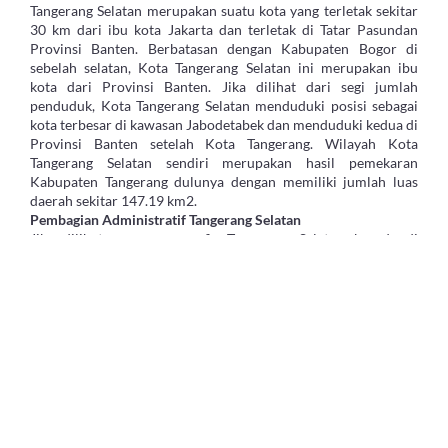
Tangerang Selatan merupakan suatu kota yang terletak sekitar
30 km dari ibu kota Jakarta dan terletak di Tatar Pasundan
Provinsi Banten. Berbatasan dengan Kabupaten Bogor di
sebelah selatan, Kota Tangerang Selatan ini merupakan ibu
kota dari Provinsi Banten. Jika dilihat dari segi jumlah
penduduk, Kota Tangerang Selatan menduduki posisi sebagai
kota terbesar di kawasan Jabodetabek dan menduduki kedua di
Provinsi Banten setelah Kota Tangerang. Wilayah Kota
Tangerang Selatan sendiri merupakan hasil pemekaran
Kabupaten Tangerang dulunya dengan memiliki jumlah luas
daerah sekitar 147.19 km2.
Pembagian Administratif Tangerang Selatan
Jika dilihat secara geografis Tangerang Selatan berada di
Provinsi Banten, beda halnya dengan segi pembagian
administratif. Kota Tangerang Selatan ini terdiri atas 7
keamatan yang kemudian terbagi lagi menjadi 49 kelurahan
dan 5 desa. Berikut nama tujuh kecamatan yang ada di
Tangerang Selatan yakni kecamatan Serpong dengan luas 2.404
Ha, kecamatan Serpong Utara dengan luas 1.784 Ha, Ciputat
dengan luas 1.838 Ha, Ciputat Timur dengan luas 1.543 Ha,
Pondek Aren dengan luas 2.988 Ha, Pamulang dengan luas
2.682 Ha, dan Setu dengan luas 1.480 Ha.
Memilih Apartemen di Tangerang Selatan
Berdasarkan hasil riset yang pernah dilakukan beberapa