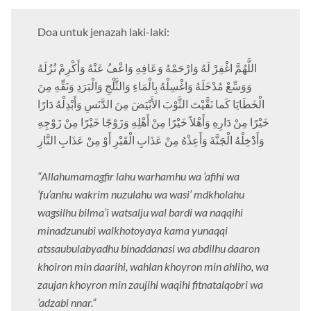
Doa untuk jenazah laki-laki:
اللَّهُمَّ اغْفِرْ لَهُ وَارْحَمْهُ وَعَافِهِ وَاعْفُ عَنْهُ وَأَكْرِمْ نُزُلَهُ
وَوَسِّعْ مُدْخَلَهُ وَاغْسِلْهُ بِالْمَاءِ وَالثَّلْجِ وَالْبَرَدِ وَنَقِّهِ مِنَ
الْخَطَايَا كَما نَقَّيْتَ الثَّوْبَ الأَبْيَضَ مِنَ الدَّنَسِ وَأَبْدِلْهُ دَارًا
خَيْرًا مِنْ دَارِهِ وَأَهْلاً خَيْرًا مِنْ أَهْلِهِ وَزَوْجًا خَيْرًا مِنْ زَوْجِهِ
وَأَدْخِلْهُ الْجَنَّةَ وَأَعِذْهُ مِنْ عَذَابِ الْقَبْرِ أَوْ مِنْ عَذَابِ النَّارِ
“Allahumamagfir lahu warhamhu wa ‘afihi wa
‘fu’anhu wakrim nuzulahu wa wasi’ mdkholahu
wagsilhu bilma’i watsalju wal bardi wa naqqihi
minadzunubi walkhotoyaya kama yunaqqi
atssaubulabyadhu binaddanasi wa abdilhu daaron
khoiron min daarihi, wahlan khoyron min ahliho, wa
zaujan khoyron min zaujihi waqihi fitnatalqobri wa
‘adzabi nnar.”