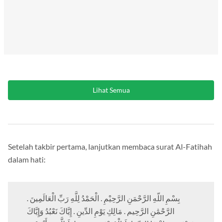
Lihat Semua
Setelah takbir pertama, lanjutkan membaca surat Al-Fatihah
dalam hati:
بِسْمِ اللّهِ الرَّحْمَنِ الرَّحِيْمِ . الْحَمْدُ لِلَّهِ رَبِّ الْعَالَمِينَ .
الرَّحْمَٰنِ الرَّحِيم . مَالِكِ يَوْمِ الدِّينِ . إِيَّاكَ نَعْبُدُ وَإِيَّاكَ