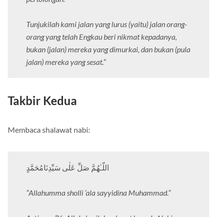
Tunjukilah kami jalan yang lurus (yaitu) jalan orang-
orang yang telah Engkau beri nikmat kepadanya,
bukan (jalan) mereka yang dimurkai, dan bukan (pula
jalan) mereka yang sesat.”
Takbir Kedua
Membaca shalawat nabi:
اللّـٰهُمَّ صَلِّ عَلٰى سَيِّدِنَامُحَمَّدٍ
“Allahumma sholli ‘ala sayyidina Muhammad.”