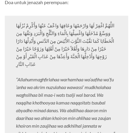
Doa untuk jenazah perempuan:
اللَّهُمَّ اغْفِرْ لَهَا وَارْحَمْهَا وَعَافِهَا وَاعْفُ عَنْهَا وَأَكْرِمْ نُزُلَهَا
وَوَسِّعْ مُدْخَلَهَا وَاغْسِلْهَا بِالْمَاءِ وَالثَّلْجِ وَالْبَرَدِ وَنَقِّهَا مِنَ
الْخَطَايَا كَمَا نَقَّيْتَ الثَّوْبَ الأَبْيَضَ مِنَ الدَّنَسِ وَأَبْدِلْهَا دَارًا
خَيْرًا مِنْ دَارِهَا وَأَهْلاً خَيْرًا مِنْ أَهْلِهَا وَزَوْجًا خَيْرًا مِنْ
زَوْجِهَا وَأَدْخِلْهَا الْجَنَّةَ وَأَعِذْهَا مِنْ عَذَابِ الْقَبْرِ أَوْ مِنْ
عَذَابِ النَّارِ
“Allahummaghfirlahaa warhamhaa wa’aafiha wa’fu
‘anha wa akrim nuzulahaa wawassi’ mudkholahaa
waghsilhaa bil maa-i wats tsalji wal barod. Wa
naqqiha khothooyaa kamaa naqqoitats tsaubal
abyadho minad danas. Wa abdilhaa daaron min
daarihaa wa ahlan khoiron min ahlihaa wa zaujan
khoiron min zaujihaa wa adkhilhal jannata w