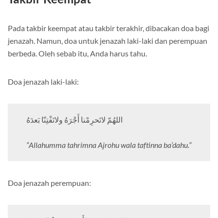
Pada takbir keempat atau takbir terakhir, dibacakan doa bagi
jenazah. Namun, doa untuk jenazah laki-laki dan perempuan
berbeda. Oleh sebab itu, Anda harus tahu.
Doa jenazah laki-laki:
اللهُمّ لاتَحرِمْنا أَجْرَهُ ولاتَفْتِنّا بَعدَهُ
“Allahumma tahrimna Ajrohu wala taftinna ba’dahu.”
Doa jenazah perempuan: