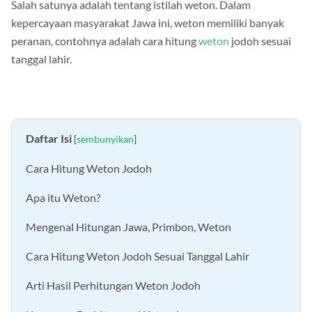
Salah satunya adalah tentang istilah weton. Dalam
kepercayaan masyarakat Jawa ini, weton memiliki banyak
peranan, contohnya adalah cara hitung
weton
jodoh sesuai
tanggal lahir.
Daftar Isi
[
sembunyikan
]
Cara Hitung Weton Jodoh
Apa itu Weton?
Mengenal Hitungan Jawa, Primbon, Weton
Cara Hitung Weton Jodoh Sesuai Tanggal Lahir
Arti Hasil Perhitungan Weton Jodoh