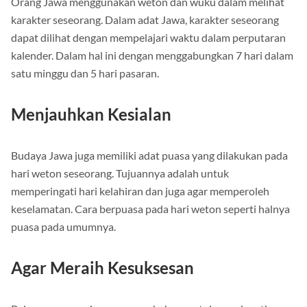
Orang Jawa menggunakan weton dan wuku dalam melihat
karakter seseorang. Dalam adat Jawa, karakter seseorang
dapat dilihat dengan mempelajari waktu dalam perputaran
kalender. Dalam hal ini dengan menggabungkan 7 hari dalam
satu minggu dan 5 hari pasaran.
Menjauhkan Kesialan
Budaya Jawa juga memiliki adat puasa yang dilakukan pada
hari weton seseorang. Tujuannya adalah untuk
memperingati hari kelahiran dan juga agar memperoleh
keselamatan. Cara berpuasa pada hari weton seperti halnya
puasa pada umumnya.
Agar Meraih Kesuksesan