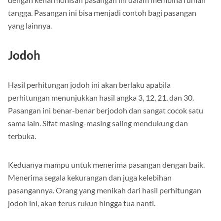
tangga. Pasangan ini bisa menjadi contoh bagi pasangan
yang lainnya.
Jodoh
Hasil perhitungan jodoh ini akan berlaku apabila
perhitungan menunjukkan hasil angka 3, 12, 21, dan 30.
Pasangan ini benar-benar berjodoh dan sangat cocok satu
sama lain. Sifat masing-masing saling mendukung dan
terbuka.
Keduanya mampu untuk menerima pasangan dengan baik.
Menerima segala kekurangan dan juga kelebihan
pasangannya. Orang yang menikah dari hasil perhitungan
jodoh ini, akan terus rukun hingga tua nanti.