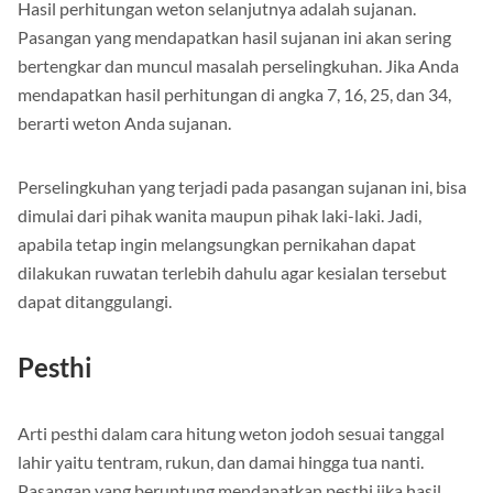
Hasil perhitungan weton selanjutnya adalah sujanan.
Pasangan yang mendapatkan hasil sujanan ini akan sering
bertengkar dan muncul masalah perselingkuhan. Jika Anda
mendapatkan hasil perhitungan di angka 7, 16, 25, dan 34,
berarti weton Anda sujanan.
Perselingkuhan yang terjadi pada pasangan sujanan ini, bisa
dimulai dari pihak wanita maupun pihak laki-laki. Jadi,
apabila tetap ingin melangsungkan pernikahan dapat
dilakukan ruwatan terlebih dahulu agar kesialan tersebut
dapat ditanggulangi.
Pesthi
Arti pesthi dalam cara hitung weton jodoh sesuai tanggal
lahir yaitu tentram, rukun, dan damai hingga tua nanti.
Pasangan yang beruntung mendapatkan pesthi jika hasil