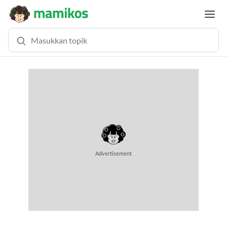
Advertisement