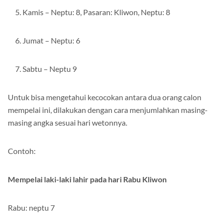
Kamis – Neptu: 8, Pasaran: Kliwon, Neptu: 8
Jumat – Neptu: 6
Sabtu – Neptu 9
Untuk bisa mengetahui kecocokan antara dua orang calon
mempelai ini, dilakukan dengan cara menjumlahkan masing-
masing angka sesuai hari wetonnya.
Contoh:
Mempelai laki-laki lahir pada hari Rabu Kliwon
Rabu: neptu 7