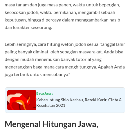
masa tanam dan juga masa panen, waktu untuk bepergian,
kecocokan jodoh, waktu pernikahan, mengambil sebuah
keputusan, hingga dipercaya dalam menggambarkan nasib
dan karakter seseorang.
Lebih seringnya, cara hitung weton jodoh sesuai tanggal lahir
paling banyak diminati oleh sebagian masyarakat. Anda bisa
dengan mudah menemukan banyak tutorial yang
menerangkan bagaimana cara menghitungnya. Apakah Anda
juga tertarik untuk mencobanya?
Baca Juga :
Keberuntung Shio Kerbau, Rezeki Karir, Cinta &
Kesehatan 2021
Mengenal Hitungan Jawa,