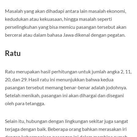
Masalah yang akan dihadapi antara lain masalah ekonomi,
kedudukan atau kekuasaan, hingga masalah seperti
perselingkuhan yang bisa memicu pasangan tersebut akan
bercerai atau dalam bahasa Jawa dikenal dengan pegatan.
Ratu
Ratu merupakan hasil perhitungan untuk jumlah angka 2, 11,
20, dan 29. Hasil ratu ini menunjukkan bahwa kedua
pasangan tersebut memang benar-benar adalah jodohnya.
Setelah menikah, pasangan ini akan dihargai dan disegani
oleh para tetangga.
Selain itu, hubungan dengan lingkungan sekitar juga sangat
terjaga dengan baik. Beberapa orang bahkan merasakan iri
dengan keharmonisan pasangan ini dalam membina rumah