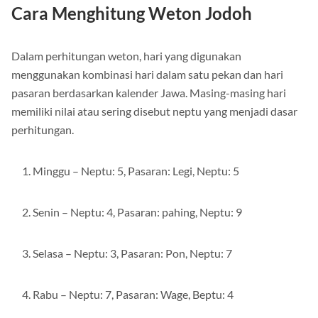
Cara Menghitung Weton Jodoh
Dalam perhitungan weton, hari yang digunakan
menggunakan kombinasi hari dalam satu pekan dan hari
pasaran berdasarkan kalender Jawa. Masing-masing hari
memiliki nilai atau sering disebut neptu yang menjadi dasar
perhitungan.
Minggu – Neptu: 5, Pasaran: Legi, Neptu: 5
Senin – Neptu: 4, Pasaran: pahing, Neptu: 9
Selasa – Neptu: 3, Pasaran: Pon, Neptu: 7
Rabu – Neptu: 7, Pasaran: Wage, Beptu: 4