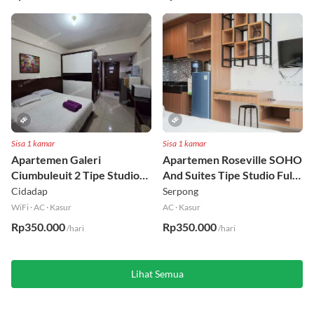
Sisa 1 kamar
Sisa 1 kamar
Apartemen Galeri
Apartemen Roseville SOHO
Ciumbuleuit 2 Tipe Studio
And Suites Tipe Studio Full
Full Furnished Lt 30
Furnished Lt 16
Cidadap
Serpong
WiFi
·
AC
·
Kasur
AC
·
Kasur
Rp350.000
Rp350.000
/hari
/hari
Lihat Semua