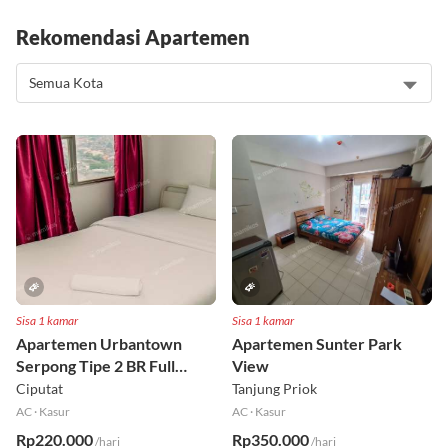
Rekomendasi Apartemen
Sisa 1 kamar
Sisa 1 kamar
Apartemen Urbantown
Apartemen Sunter Park
Serpong Tipe 2 BR Full
View
Furnished Lt 17 Selatan
Ciputat
Tanjung Priok
AC
·
Kasur
AC
·
Kasur
Rp220.000
Rp350.000
/hari
/hari