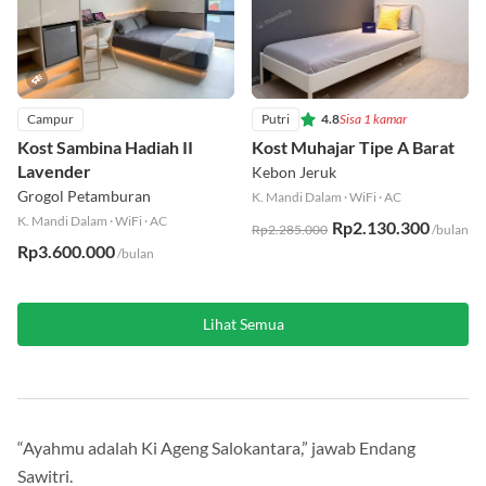
Campur
Putri
4.8
Sisa 1 kamar
Kost Sambina Hadiah II
Kost Muhajar Tipe A Barat
Lavender
Kebon Jeruk
Grogol Petamburan
K. Mandi Dalam
·
WiFi
·
AC
K. Mandi Dalam
·
WiFi
·
AC
Rp2.130.300
Rp2.285.000
/bulan
Rp3.600.000
/bulan
Lihat Semua
“Ayahmu adalah Ki Ageng Salokantara,” jawab Endang
Sawitri.