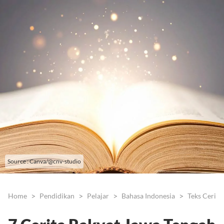
Source : Canva/@cnv-studio
Home
Pendidikan
Pelajar
Bahasa Indonesia
Teks Cerita