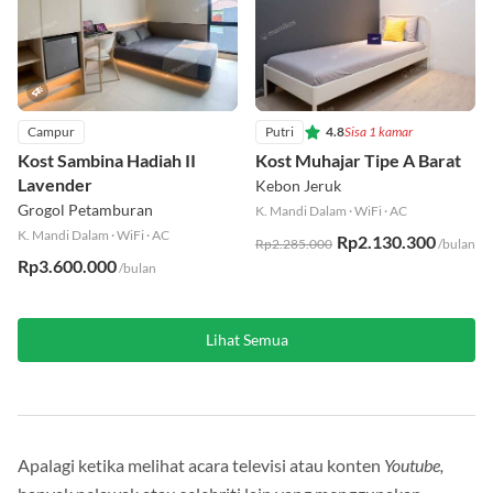
Campur
Putri
4.8
Sisa 1 kamar
Kost Sambina Hadiah II
Kost Muhajar Tipe A Barat
Lavender
Kebon Jeruk
Grogol Petamburan
K. Mandi Dalam
·
WiFi
·
AC
K. Mandi Dalam
·
WiFi
·
AC
Rp2.130.300
Rp2.285.000
/bulan
Rp3.600.000
/bulan
Lihat Semua
Apalagi ketika melihat acara televisi atau konten
Youtube,