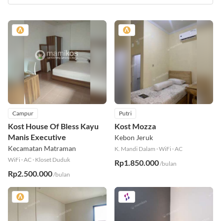
Campur
Putri
Kost House Of Bless Kayu
Kost Mozza
Manis Executive
Kebon Jeruk
Kecamatan Matraman
K. Mandi Dalam
·
WiFi
·
AC
WiFi
·
AC
·
Kloset Duduk
Rp1.850.000
/bulan
Rp2.500.000
/bulan