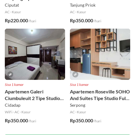
Serpong Tipe 2 BR Full
View
Furnished Lt 17 Selatan
Ciputat
Tanjung Priok
AC
·
Kasur
AC
·
Kasur
Rp220.000
Rp350.000
/hari
/hari
Sisa 1 kamar
Sisa 1 kamar
Apartemen Galeri
Apartemen Roseville SOHO
Ciumbuleuit 2 Tipe Studio
And Suites Tipe Studio Full
Full Furnished Lt 30
Furnished Lt 16
Cidadap
Serpong
WiFi
·
AC
·
Kasur
AC
·
Kasur
Rp350.000
Rp350.000
/hari
/hari