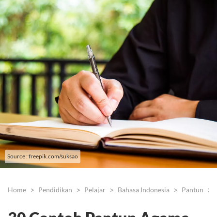
Source : freepik.com/suksao
Home
Pendidikan
Pelajar
Bahasa Indonesia
Pantun