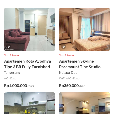
Sisa 1 kamar
Sisa 1 kamar
Apartemen Kota Ayodhya
Apartemen Skyline
Tipe 3 BR Fully Furnished Lt
Paramount Tipe Studio
6
Fully Furnished Lt 8
Tangerang
Kelapa Dua
AC
·
Kasur
WiFi
·
AC
·
Kasur
Rp1.000.000
Rp350.000
/hari
/hari