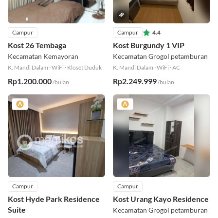
Campur
Campur
4.4
Kost 26 Tembaga
Kost Burgundy 1 VIP
Kecamatan Kemayoran
Kecamatan Grogol petamburan
K. Mandi Dalam
·
WiFi
·
Kloset Duduk
K. Mandi Dalam
·
WiFi
·
AC
Rp1.200.000
Rp2.249.999
/bulan
/bulan
Campur
Campur
Kost Hyde Park Residence
Kost Urang Kayo Residence
Suite
Kecamatan Grogol petamburan