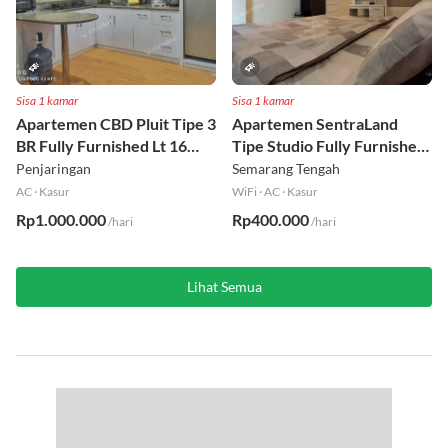
Sisa 1 kamar
Sisa 1 kamar
Apartemen CBD Pluit Tipe 3
Apartemen SentraLand
BR Fully Furnished Lt 16
Tipe Studio Fully Furnished
Utara
Lt 8
Penjaringan
Semarang Tengah
AC
·
Kasur
WiFi
·
AC
·
Kasur
Rp1.000.000
Rp400.000
/hari
/hari
Lihat Semua