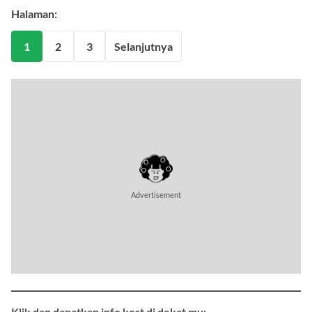
Halaman:
1
2
3
Selanjutnya
Advertisement
Klik dan dapatkan info kost di dekat mu: