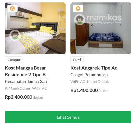
Campur
Putri
Kost Mangga Besar
Kost Anggrek Tipe Ac
Residence 2 Tipe B
Grogol Petamburan
Kecamatan Taman Sari
WiFi
·
AC
·
Kloset Duduk
K. Mandi Dalam
·
WiFi
·
AC
Rp1.400.000
/bulan
Rp2.400.000
/bulan
Lihat Semua