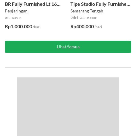
BR Fully Furnished Lt 16
Tipe Studio Fully Furnished
Utara
Lt 8
Penjaringan
Semarang Tengah
AC
·
Kasur
WiFi
·
AC
·
Kasur
Rp1.000.000
Rp400.000
/hari
/hari
Lihat Semua