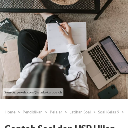
Source : pexels.com/@vlada-karpovich
Home
Pendidikan
Pelajar
Latihan Soal
Soal Kelas 9