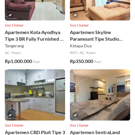
Sisa 1 kamar
Sisa 1 kamar
Apartemen Kota Ayodhya
Apartemen Skyline
Tipe 3 BR Fully Furnished Lt
Paramount Tipe Studio
6
Fully Furnished Lt 8
Tangerang
Kelapa Dua
AC
·
Kasur
WiFi
·
AC
·
Kasur
Rp1.000.000
Rp350.000
/hari
/hari
Sisa 1 kamar
Sisa 1 kamar
Apartemen CBD Pluit Tipe 3
Apartemen SentraLand