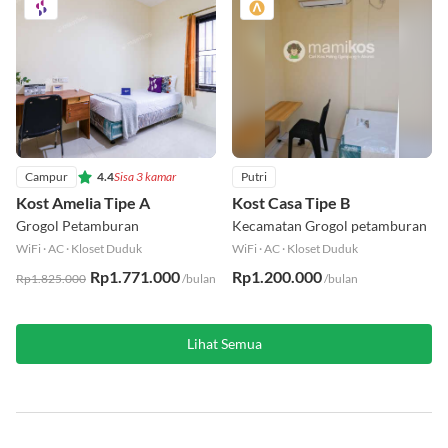
Campur
4.4
Sisa 3 kamar
Putri
Kost Amelia Tipe A
Kost Casa Tipe B
Grogol Petamburan
Kecamatan Grogol petamburan
WiFi
·
AC
·
Kloset Duduk
WiFi
·
AC
·
Kloset Duduk
Rp1.771.000
Rp1.200.000
Rp1.825.000
/bulan
/bulan
Lihat Semua