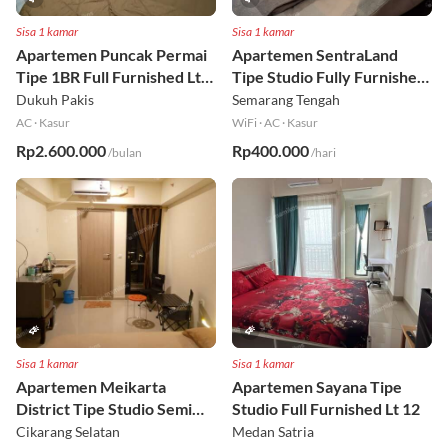
Sisa 1 kamar
Sisa 1 kamar
Apartemen Puncak Permai
Apartemen SentraLand
Tipe 1BR Full Furnished Lt
Tipe Studio Fully Furnished
18
Lt 8
Dukuh Pakis
Semarang Tengah
AC
·
Kasur
WiFi
·
AC
·
Kasur
Rp2.600.000
Rp400.000
/bulan
/hari
Sisa 1 kamar
Sisa 1 kamar
Apartemen Meikarta
Apartemen Sayana Tipe
District Tipe Studio Semi
Studio Full Furnished Lt 12