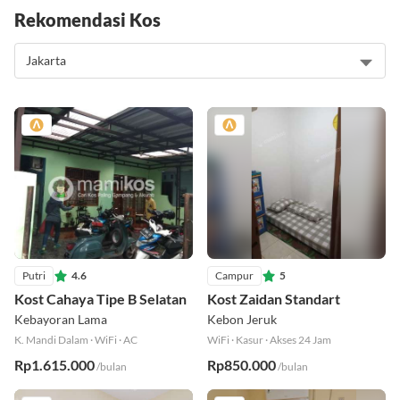
Rekomendasi Kos
Putri
4.6
Campur
5
Kost Cahaya Tipe B Selatan
Kost Zaidan Standart
Kebayoran Lama
Kebon Jeruk
K. Mandi Dalam
·
WiFi
·
AC
WiFi
·
Kasur
·
Akses 24 Jam
Rp1.615.000
Rp850.000
/bulan
/bulan