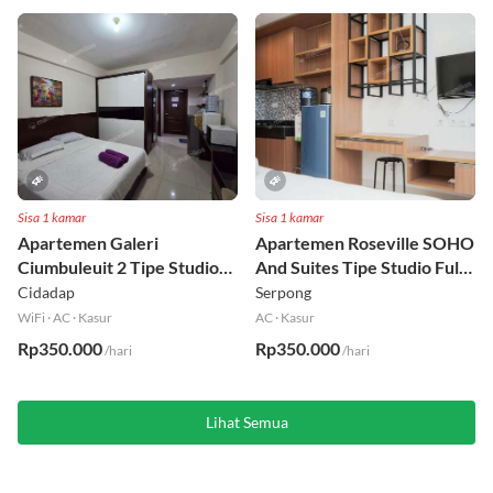
Sisa 1 kamar
Sisa 1 kamar
Apartemen Galeri
Apartemen Roseville SOHO
Ciumbuleuit 2 Tipe Studio
And Suites Tipe Studio Full
Full Furnished Lt 30
Furnished Lt 16
Cidadap
Serpong
WiFi
·
AC
·
Kasur
AC
·
Kasur
Rp350.000
Rp350.000
/hari
/hari
Lihat Semua