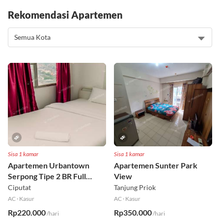
Rekomendasi Apartemen
Sisa 1 kamar
Sisa 1 kamar
Apartemen Urbantown
Apartemen Sunter Park
Serpong Tipe 2 BR Full
View
Furnished Lt 17 Selatan
Ciputat
Tanjung Priok
AC
·
Kasur
AC
·
Kasur
Rp220.000
Rp350.000
/hari
/hari