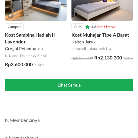
Campur
Putri
4.8
Sisa 1 kamar
Kost Sambina Hadiah II
Kost Muhajar Tipe A Barat
Lavender
Kebon Jeruk
Grogol Petamburan
K. Mandi Dalam
·
WiFi
·
AC
K. Mandi Dalam
·
WiFi
·
AC
Rp2.130.300
Rp2.285.000
/bulan
Rp3.600.000
/bulan
Lihat Semua
b. Membencinya
c. Memarahinya