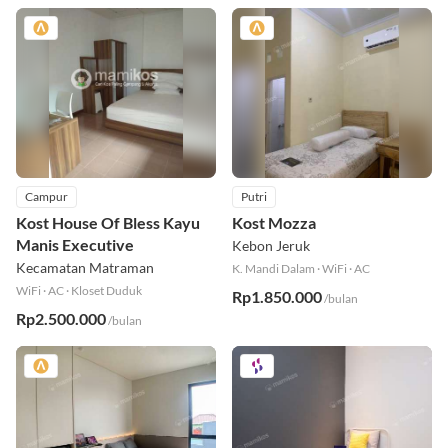
Campur
Putri
Kost House Of Bless Kayu
Kost Mozza
Manis Executive
Kebon Jeruk
Kecamatan Matraman
K. Mandi Dalam
·
WiFi
·
AC
WiFi
·
AC
·
Kloset Duduk
Rp1.850.000
/bulan
Rp2.500.000
/bulan