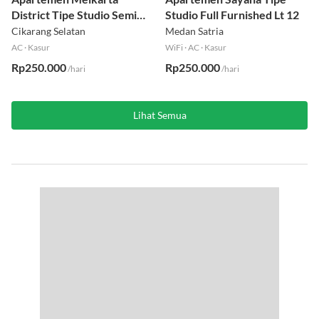
District Tipe Studio Semi
Studio Full Furnished Lt 12
Furnished Lt 1
Cikarang Selatan
Medan Satria
AC
·
Kasur
WiFi
·
AC
·
Kasur
Rp250.000
Rp250.000
/hari
/hari
Lihat Semua