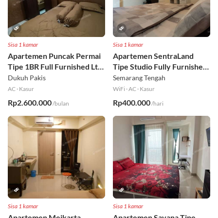
Sisa 1 kamar
Sisa 1 kamar
Apartemen Puncak Permai
Apartemen SentraLand
Tipe 1BR Full Furnished Lt
Tipe Studio Fully Furnished
18
Lt 8
Dukuh Pakis
Semarang Tengah
AC
·
Kasur
WiFi
·
AC
·
Kasur
Rp2.600.000
Rp400.000
/bulan
/hari
Sisa 1 kamar
Sisa 1 kamar
Apartemen Meikarta
Apartemen Sayana Tipe