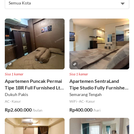
Sisa 1 kamar
Sisa 1 kamar
Apartemen Puncak Permai
Apartemen SentraLand
Tipe 1BR Full Furnished Lt
Tipe Studio Fully Furnished
18
Lt 8
Dukuh Pakis
Semarang Tengah
AC
·
Kasur
WiFi
·
AC
·
Kasur
Rp2.600.000
Rp400.000
/bulan
/hari