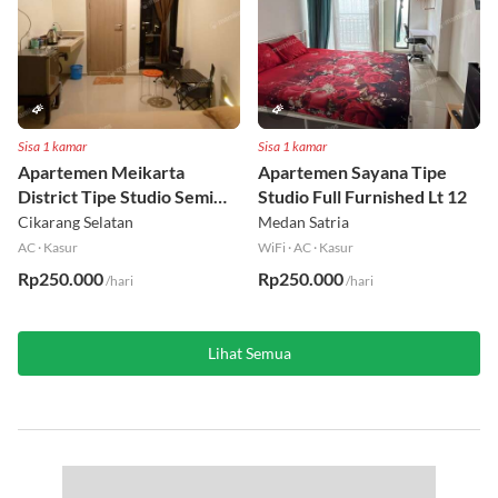
Sisa 1 kamar
Sisa 1 kamar
Apartemen Meikarta
Apartemen Sayana Tipe
District Tipe Studio Semi
Studio Full Furnished Lt 12
Furnished Lt 1
Cikarang Selatan
Medan Satria
AC
·
Kasur
WiFi
·
AC
·
Kasur
Rp250.000
Rp250.000
/hari
/hari
Lihat Semua