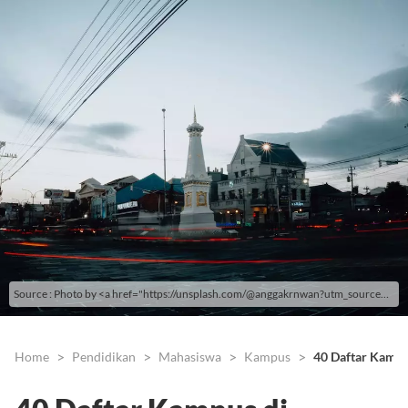
Source : Photo by <a href="https://unsplash.com/@anggakrnwan?utm_source=unsplash&utm_medium=referral&utm_content=creditCopyText">Angga Kurniawan</a> on <a href="https://unsplash.com/s/photos/yogyakarta?utm_source=unsplash&utm_medium=referral&utm_content=creditCopyText">Unsplash</a>
Home
Pendidikan
Mahasiswa
Kampus
40 Daftar Kampu