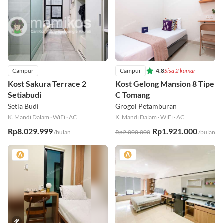
Campur
Campur
4.8
Sisa 2 kamar
Kost Sakura Terrace 2
Kost Gelong Mansion 8 Tipe
Setiabudi
C Tomang
Setia Budi
Grogol Petamburan
K. Mandi Dalam
·
WiFi
·
AC
K. Mandi Dalam
·
WiFi
·
AC
Rp8.029.999
Rp1.921.000
/bulan
Rp2.000.000
/bulan