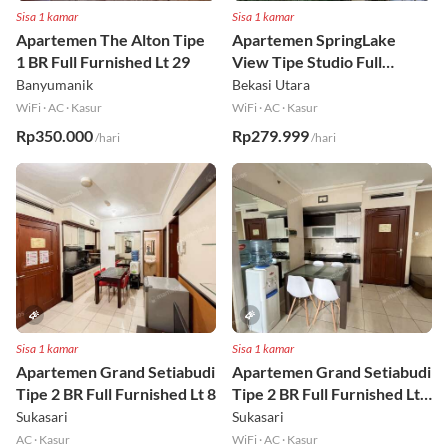
Sisa 1 kamar
Sisa 1 kamar
Apartemen The Alton Tipe
Apartemen SpringLake
1 BR Full Furnished Lt 29
View Tipe Studio Full
Furnished Lt 2
Banyumanik
Bekasi Utara
WiFi
·
AC
·
Kasur
WiFi
·
AC
·
Kasur
Rp350.000
Rp279.999
/hari
/hari
Sisa 1 kamar
Sisa 1 kamar
Apartemen Grand Setiabudi
Apartemen Grand Setiabudi
Tipe 2 BR Full Furnished Lt 8
Tipe 2 BR Full Furnished Lt
19
Sukasari
Sukasari
AC
·
Kasur
WiFi
·
AC
·
Kasur