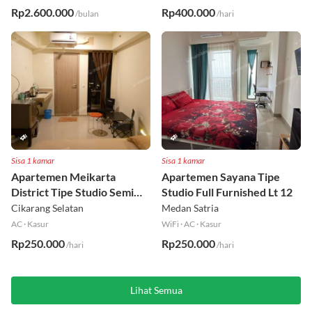
Rp2.600.000
Rp400.000
/bulan
/hari
Sisa 1 kamar
Sisa 1 kamar
Apartemen Meikarta
Apartemen Sayana Tipe
District Tipe Studio Semi
Studio Full Furnished Lt 12
Furnished Lt 1
Cikarang Selatan
Medan Satria
AC
·
Kasur
WiFi
·
AC
·
Kasur
Rp250.000
Rp250.000
/hari
/hari
Lihat Semua