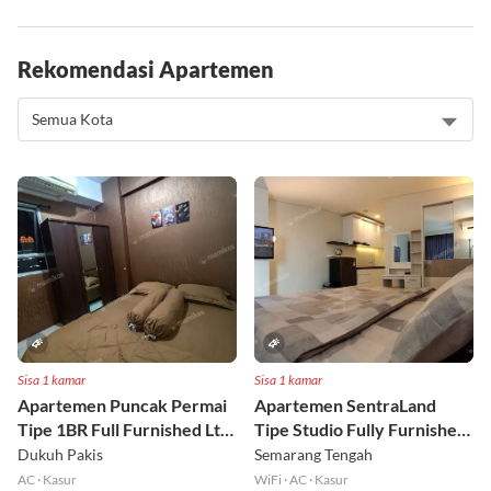
Rekomendasi Apartemen
Sisa 1 kamar
Sisa 1 kamar
Apartemen Puncak Permai
Apartemen SentraLand
Tipe 1BR Full Furnished Lt
Tipe Studio Fully Furnished
18
Lt 8
Dukuh Pakis
Semarang Tengah
AC
·
Kasur
WiFi
·
AC
·
Kasur