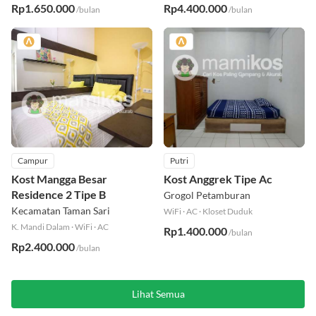
Rp1.650.000
Rp4.400.000
/bulan
/bulan
Campur
Putri
Kost Mangga Besar
Kost Anggrek Tipe Ac
Residence 2 Tipe B
Grogol Petamburan
Kecamatan Taman Sari
WiFi
·
AC
·
Kloset Duduk
K. Mandi Dalam
·
WiFi
·
AC
Rp1.400.000
/bulan
Rp2.400.000
/bulan
Lihat Semua