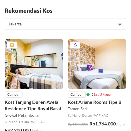
Rekomendasi Kos
Campur
Campur
5
Sisa 3 kamar
Kost Tanjung Duren Avela
Kost Ariane Rooms Tipe B
Residence Tipe Royal Barat
Taman Sari
Grogol Petamburan
K. Mandi Dalam
·
WiFi
·
AC
K. Mandi Dalam
·
WiFi
·
AC
Rp1.764.000
Rp1.875.000
/bulan