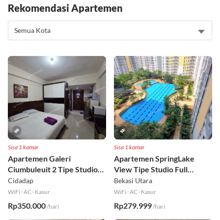
Rekomendasi Apartemen
Sisa 1 kamar
Sisa 1 kamar
Apartemen Galeri
Apartemen SpringLake
Ciumbuleuit 2 Tipe Studio
View Tipe Studio Full
Full Furnished Lt 30
Furnished Lt 2
Cidadap
Bekasi Utara
WiFi
·
AC
·
Kasur
WiFi
·
AC
·
Kasur
Rp350.000
Rp279.999
/hari
/hari