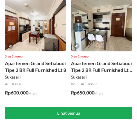
Sisa 1 kamar
Sisa 1 kamar
Apartemen Grand Setiabudi
Apartemen Grand Setiabudi
Tipe 2 BR Full Furnished Lt 8
Tipe 2 BR Full Furnished Lt
19
Sukasari
Sukasari
AC
·
Kasur
WiFi
·
AC
·
Kasur
Rp600.000
Rp650.000
/hari
/hari
Lihat Semua