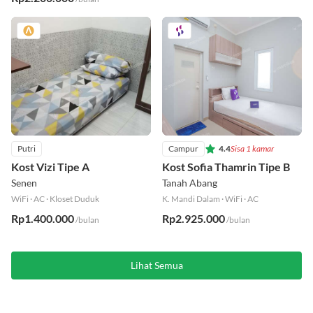
Rp2.200.000
/bulan
Putri
Campur
4.4
Sisa 1 kamar
Kost Vizi Tipe A
Kost Sofia Thamrin Tipe B
Senen
Tanah Abang
WiFi
·
AC
·
Kloset Duduk
K. Mandi Dalam
·
WiFi
·
AC
Rp1.400.000
Rp2.925.000
/bulan
/bulan
Lihat Semua