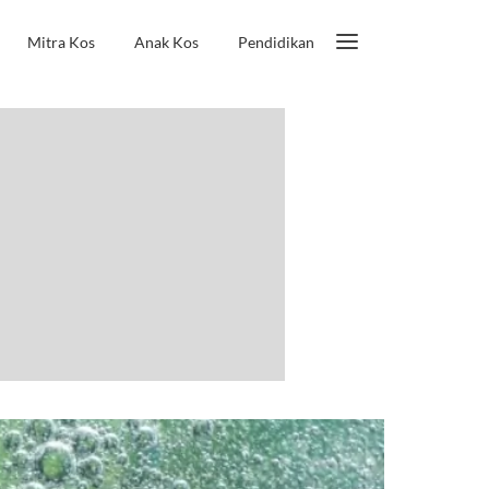
Mitra Kos
Anak Kos
Pendidikan