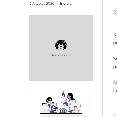
6 Agustus 2026
|
Biologi
2
K
p
Advertisement
S
p
N
l