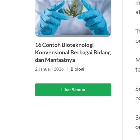
m
a
T
p
16 Contoh Bioteknologi
Konvensional Berbagai Bidang
M
dan Manfaatnya
t
2 Januari 2026
|
Biologi
S
Lihat Semua
p
S
o