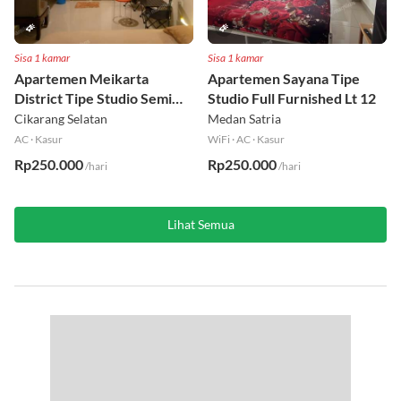
Sisa 1 kamar
Sisa 1 kamar
Apartemen Meikarta
Apartemen Sayana Tipe
District Tipe Studio Semi
Studio Full Furnished Lt 12
Furnished Lt 1
Cikarang Selatan
Medan Satria
AC
·
Kasur
WiFi
·
AC
·
Kasur
Rp250.000
Rp250.000
/hari
/hari
Lihat Semua