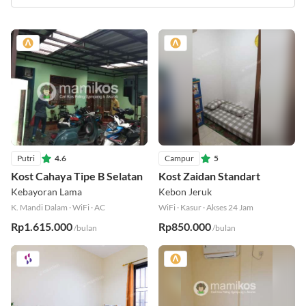
Putri
4.6
Campur
5
Kost Cahaya Tipe B Selatan
Kost Zaidan Standart
Kebayoran Lama
Kebon Jeruk
K. Mandi Dalam
·
WiFi
·
AC
WiFi
·
Kasur
·
Akses 24 Jam
Rp1.615.000
Rp850.000
/bulan
/bulan