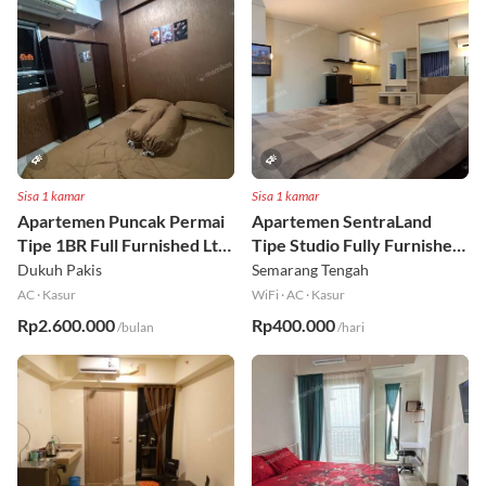
Sisa 1 kamar
Sisa 1 kamar
Apartemen Puncak Permai
Apartemen SentraLand
Tipe 1BR Full Furnished Lt
Tipe Studio Fully Furnished
18
Lt 8
Dukuh Pakis
Semarang Tengah
AC
·
Kasur
WiFi
·
AC
·
Kasur
Rp2.600.000
Rp400.000
/bulan
/hari