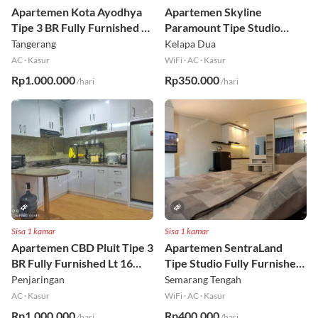
Sisa 1 kamar
Sisa 1 kamar
Apartemen Kota Ayodhya
Apartemen Skyline
Tipe 3 BR Fully Furnished Lt
Paramount Tipe Studio
6
Fully Furnished Lt 8
Tangerang
Kelapa Dua
AC
·
Kasur
WiFi
·
AC
·
Kasur
Rp1.000.000
Rp350.000
/hari
/hari
Sisa 1 kamar
Sisa 1 kamar
Apartemen CBD Pluit Tipe 3
Apartemen SentraLand
BR Fully Furnished Lt 16
Tipe Studio Fully Furnished
Utara
Lt 8
Penjaringan
Semarang Tengah
AC
·
Kasur
WiFi
·
AC
·
Kasur