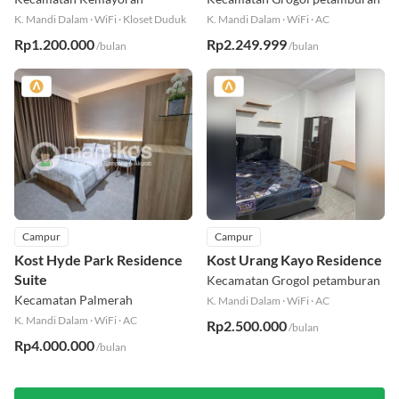
Kecamatan Kemayoran
Kecamatan Grogol petamburan
K. Mandi Dalam
·
WiFi
·
Kloset Duduk
K. Mandi Dalam
·
WiFi
·
AC
Rp1.200.000
Rp2.249.999
/bulan
/bulan
Campur
Campur
Kost Hyde Park Residence
Kost Urang Kayo Residence
Suite
Kecamatan Grogol petamburan
Kecamatan Palmerah
K. Mandi Dalam
·
WiFi
·
AC
K. Mandi Dalam
·
WiFi
·
AC
Rp2.500.000
/bulan
Rp4.000.000
/bulan