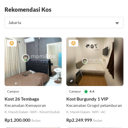
Rekomendasi Kos
Campur
Campur
4.4
Kost 26 Tembaga
Kost Burgundy 1 VIP
Kecamatan Kemayoran
Kecamatan Grogol petamburan
K. Mandi Dalam
·
WiFi
·
Kloset Duduk
K. Mandi Dalam
·
WiFi
·
AC
Rp1.200.000
Rp2.249.999
/bulan
/bulan