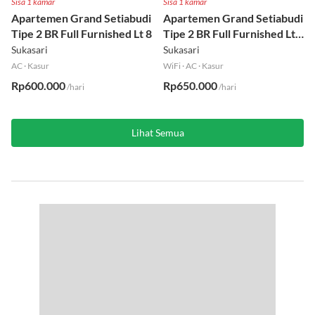
Sisa 1 kamar
Sisa 1 kamar
Apartemen Grand Setiabudi
Apartemen Grand Setiabudi
Tipe 2 BR Full Furnished Lt 8
Tipe 2 BR Full Furnished Lt
19
Sukasari
Sukasari
AC
·
Kasur
WiFi
·
AC
·
Kasur
Rp600.000
Rp650.000
/hari
/hari
Lihat Semua