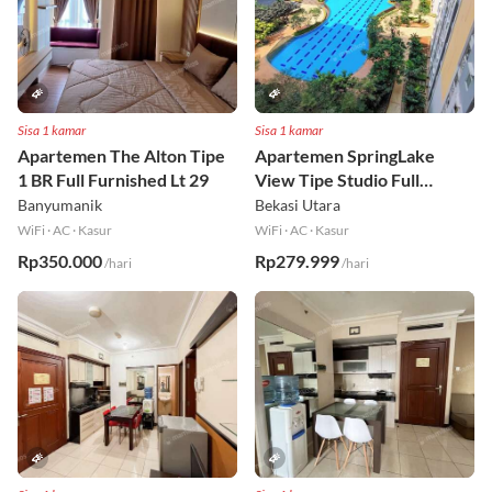
Sisa 1 kamar
Sisa 1 kamar
Apartemen The Alton Tipe
Apartemen SpringLake
1 BR Full Furnished Lt 29
View Tipe Studio Full
Furnished Lt 2
Banyumanik
Bekasi Utara
WiFi
·
AC
·
Kasur
WiFi
·
AC
·
Kasur
Rp350.000
Rp279.999
/hari
/hari