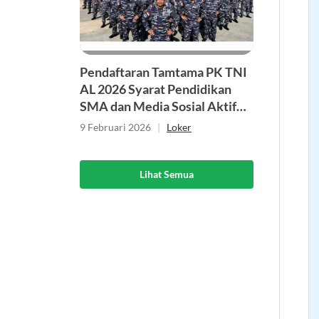
Pendaftaran Tamtama PK TNI
AL 2026 Syarat Pendidikan
SMA dan Media Sosial Aktif
Minimal 6 Bulan, Cek Syarat
9 Februari 2026
|
Loker
Lengkapnya!
Lihat Semua