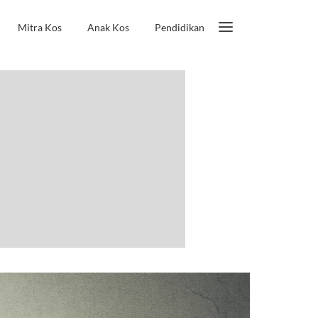
Mitra Kos
Anak Kos
Pendidikan