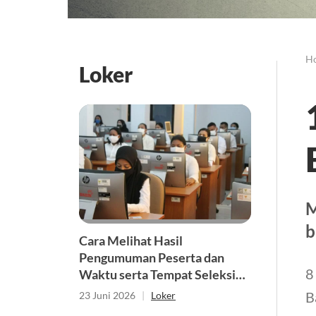
H
Loker
M
b
Cara Melihat Hasil
Pengumuman Peserta dan
8
Waktu serta Tempat Seleksi
CAT 2026
B
23 Juni 2026
|
Loker