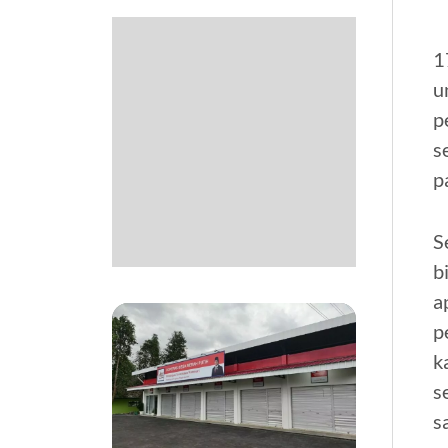
1
u
p
s
p
S
b
a
p
k
s
s