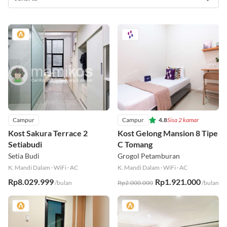
Campur
Campur
4.8
Sisa 2 kamar
Kost Sakura Terrace 2
Kost Gelong Mansion 8 Tipe
Setiabudi
C Tomang
Setia Budi
Grogol Petamburan
K. Mandi Dalam
·
WiFi
·
AC
K. Mandi Dalam
·
WiFi
·
AC
Rp8.029.999
Rp1.921.000
/bulan
Rp2.000.000
/bulan