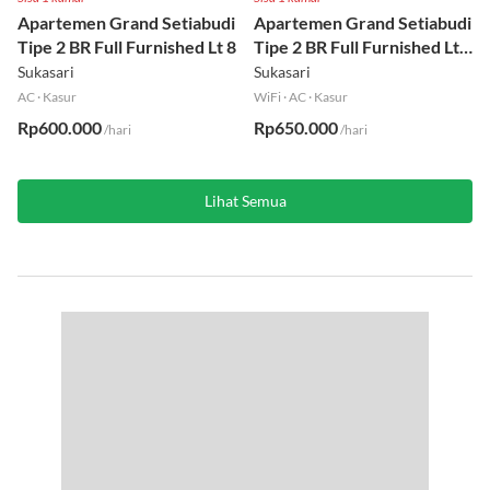
Apartemen Grand Setiabudi
Apartemen Grand Setiabudi
Tipe 2 BR Full Furnished Lt 8
Tipe 2 BR Full Furnished Lt
19
Sukasari
Sukasari
AC
·
Kasur
WiFi
·
AC
·
Kasur
Rp600.000
Rp650.000
/hari
/hari
Lihat Semua