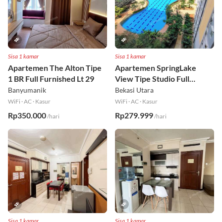
Sisa 1 kamar
Sisa 1 kamar
Apartemen The Alton Tipe
Apartemen SpringLake
1 BR Full Furnished Lt 29
View Tipe Studio Full
Furnished Lt 2
Banyumanik
Bekasi Utara
WiFi
·
AC
·
Kasur
WiFi
·
AC
·
Kasur
Rp350.000
Rp279.999
/hari
/hari
Sisa 1 kamar
Sisa 1 kamar