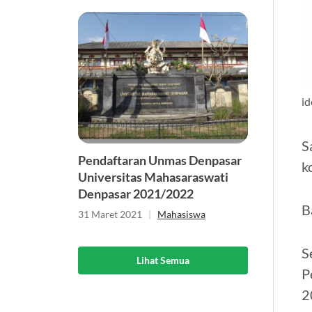
id
S
Pendaftaran Unmas Denpasar
k
Universitas Mahasaraswati
Denpasar 2021/2022
B
31 Maret 2021
|
Mahasiswa
S
Lihat Semua
P
2