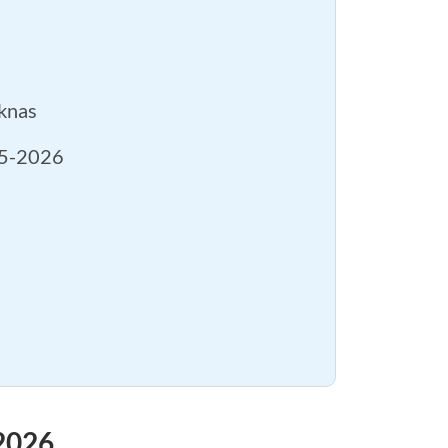
iknas
25-2026
2026