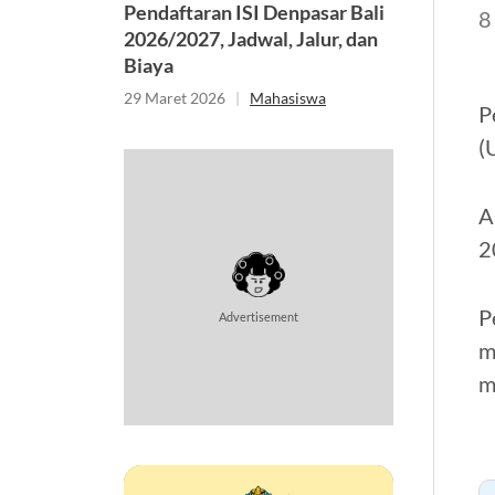
Pendaftaran ISI Denpasar Bali
8
2026/2027, Jadwal, Jalur, dan
Biaya
29 Maret 2026
|
Mahasiswa
P
(
A
2
P
Advertisement
m
m