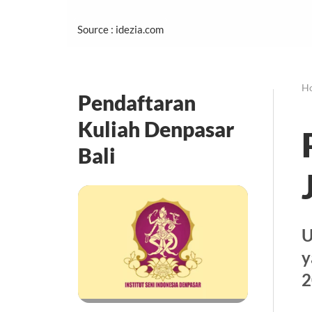
Source : idezia.com
H
Pendaftaran
Kuliah Denpasar
Bali
U
y
2