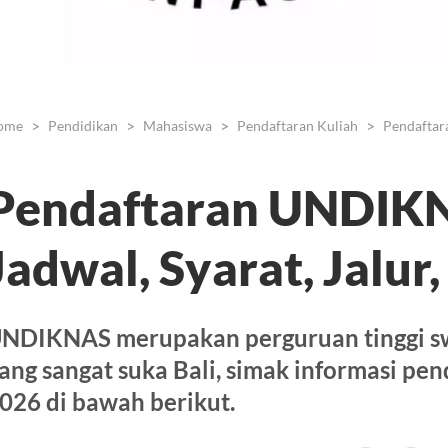
ome
Pendidikan
Mahasiswa
Pendaftaran Kuliah
Pendaftar
Pendaftaran UNDIK
Jadwal, Syarat, Jalur
NDIKNAS merupakan perguruan tinggi swa
ang sangat suka Bali, simak informasi 
026 di bawah berikut.