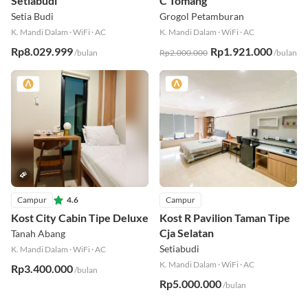
Setiabudi
C Tomang
Setia Budi
Grogol Petamburan
K. Mandi Dalam
·
WiFi
·
AC
K. Mandi Dalam
·
WiFi
·
AC
Rp8.029.999
Rp1.921.000
/bulan
Rp2.000.000
/bulan
Campur
4.6
Campur
Kost City Cabin Tipe Deluxe
Kost R Pavilion Taman Tipe
Cja Selatan
Tanah Abang
Setiabudi
K. Mandi Dalam
·
WiFi
·
AC
K. Mandi Dalam
·
WiFi
·
AC
Rp3.400.000
/bulan
Rp5.000.000
/bulan