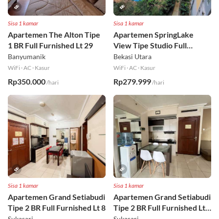
Sisa 1 kamar
Sisa 1 kamar
Apartemen The Alton Tipe
Apartemen SpringLake
1 BR Full Furnished Lt 29
View Tipe Studio Full
Furnished Lt 2
Banyumanik
Bekasi Utara
WiFi
·
AC
·
Kasur
WiFi
·
AC
·
Kasur
Rp350.000
Rp279.999
/hari
/hari
Sisa 1 kamar
Sisa 1 kamar
Apartemen Grand Setiabudi
Apartemen Grand Setiabudi
Tipe 2 BR Full Furnished Lt 8
Tipe 2 BR Full Furnished Lt
19
Sukasari
Sukasari