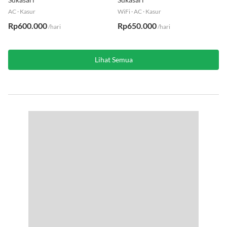
AC
·
Kasur
WiFi
·
AC
·
Kasur
Rp600.000
Rp650.000
/hari
/hari
Lihat Semua