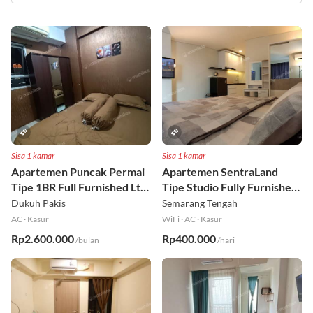
Sisa 1 kamar
Sisa 1 kamar
Apartemen Puncak Permai
Apartemen SentraLand
Tipe 1BR Full Furnished Lt
Tipe Studio Fully Furnished
18
Lt 8
Dukuh Pakis
Semarang Tengah
AC
·
Kasur
WiFi
·
AC
·
Kasur
Rp2.600.000
Rp400.000
/bulan
/hari