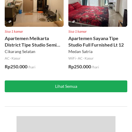
Sisa 1 kamar
Sisa 1 kamar
Apartemen Meikarta
Apartemen Sayana Tipe
District Tipe Studio Semi
Studio Full Furnished Lt 12
Furnished Lt 1
Cikarang Selatan
Medan Satria
AC
·
Kasur
WiFi
·
AC
·
Kasur
Rp250.000
Rp250.000
/hari
/hari
Lihat Semua