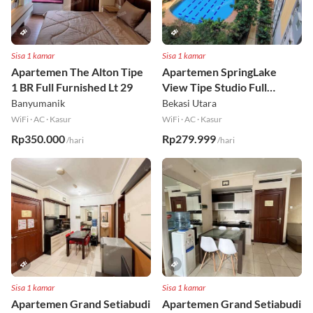
Sisa 1 kamar
Sisa 1 kamar
Apartemen The Alton Tipe
Apartemen SpringLake
1 BR Full Furnished Lt 29
View Tipe Studio Full
Furnished Lt 2
Banyumanik
Bekasi Utara
WiFi
·
AC
·
Kasur
WiFi
·
AC
·
Kasur
Rp350.000
Rp279.999
/hari
/hari
Sisa 1 kamar
Sisa 1 kamar
Apartemen Grand Setiabudi
Apartemen Grand Setiabudi