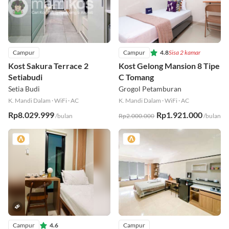
Campur
Campur
4.8
Sisa 2 kamar
Kost Sakura Terrace 2
Kost Gelong Mansion 8 Tipe
Setiabudi
C Tomang
Setia Budi
Grogol Petamburan
K. Mandi Dalam
·
WiFi
·
AC
K. Mandi Dalam
·
WiFi
·
AC
Rp8.029.999
Rp1.921.000
/bulan
Rp2.000.000
/bulan
Campur
4.6
Campur