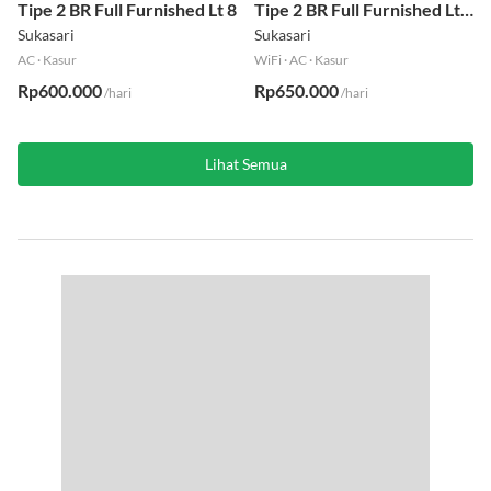
Tipe 2 BR Full Furnished Lt 8
Tipe 2 BR Full Furnished Lt
19
Sukasari
Sukasari
AC
·
Kasur
WiFi
·
AC
·
Kasur
Rp600.000
Rp650.000
/hari
/hari
Lihat Semua