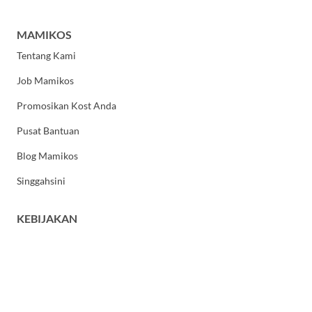
MAMIKOS
Tentang Kami
Job Mamikos
Promosikan Kost Anda
Pusat Bantuan
Blog Mamikos
Singgahsini
KEBIJAKAN
Kebijakan Privasi
Syarat dan Ketentuan Umum
HUBUNGI KAMI