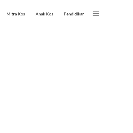
Mitra Kos
Anak Kos
Pendidikan