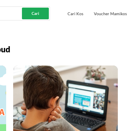
Cari
Cari Kos
Voucher Mamikos
bud