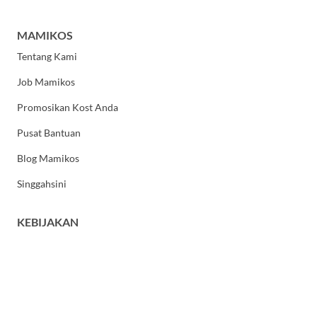
MAMIKOS
Tentang Kami
Job Mamikos
Promosikan Kost Anda
Pusat Bantuan
Blog Mamikos
Singgahsini
KEBIJAKAN
Kebijakan Privasi
Syarat dan Ketentuan Umum
HUBUNGI KAMI