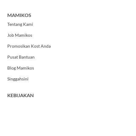
MAMIKOS
Tentang Kami
Job Mamikos
Promosikan Kost Anda
Pusat Bantuan
Blog Mamikos
Singgahsini
KEBIJAKAN
Kebijakan Privasi
Syarat dan Ketentuan Umum
HUBUNGI KAMI