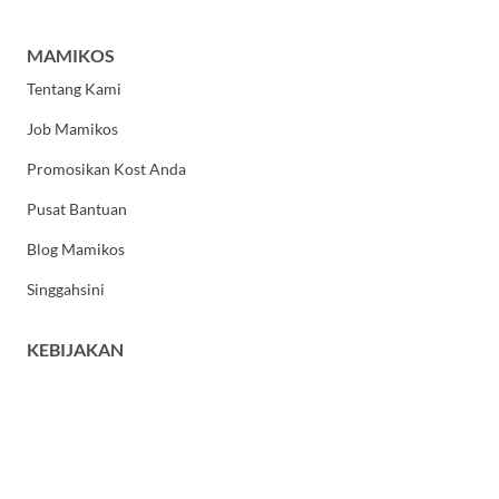
MAMIKOS
Tentang Kami
Job Mamikos
Promosikan Kost Anda
Pusat Bantuan
Blog Mamikos
Singgahsini
KEBIJAKAN
Kebijakan Privasi
Syarat dan Ketentuan Umum
HUBUNGI KAMI