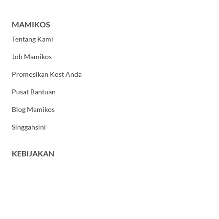
MAMIKOS
Tentang Kami
Job Mamikos
Promosikan Kost Anda
Pusat Bantuan
Blog Mamikos
Singgahsini
KEBIJAKAN
Kebijakan Privasi
Syarat dan Ketentuan Umum
HUBUNGI KAMI