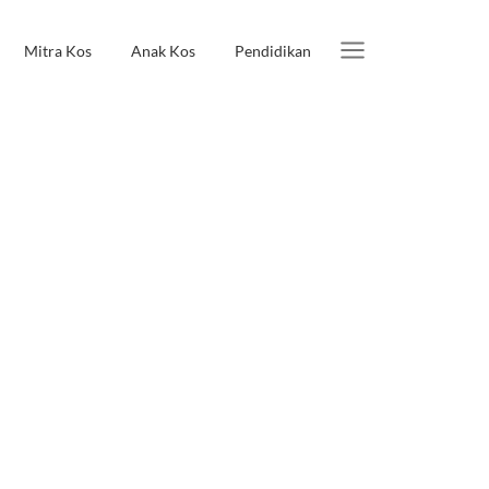
Mitra Kos
Anak Kos
Pendidikan