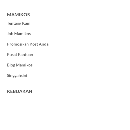
MAMIKOS
Tentang Kami
Job Mamikos
Promosikan Kost Anda
Pusat Bantuan
Blog Mamikos
Singgahsini
KEBIJAKAN
Kebijakan Privasi
Syarat dan Ketentuan Umum
HUBUNGI KAMI