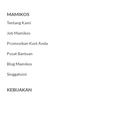
MAMIKOS
Tentang Kami
Job Mamikos
Promosikan Kost Anda
Pusat Bantuan
Blog Mamikos
Singgahsini
KEBIJAKAN
Kebijakan Privasi
Syarat dan Ketentuan Umum
HUBUNGI KAMI