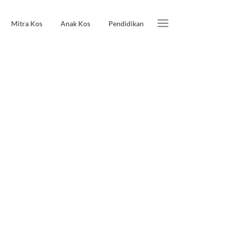
Mitra Kos
Anak Kos
Pendidikan