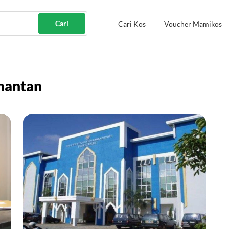
Cari
Cari Kos
Voucher Mamikos
imantan