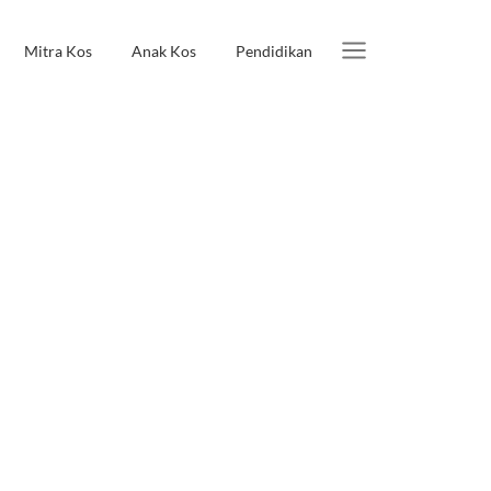
Mitra Kos
Anak Kos
Pendidikan