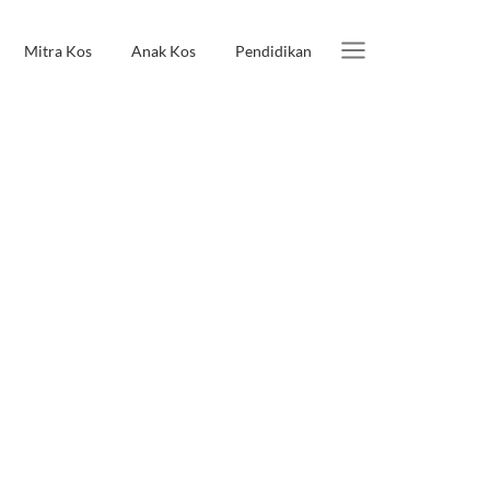
Mitra Kos
Anak Kos
Pendidikan