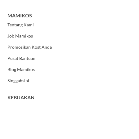
MAMIKOS
Tentang Kami
Job Mamikos
Promosikan Kost Anda
Pusat Bantuan
Blog Mamikos
Singgahsini
KEBIJAKAN
Kebijakan Privasi
Syarat dan Ketentuan Umum
HUBUNGI KAMI