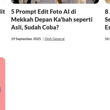
it
5 Prompt Edit Foto AI di
8
Mekkah Depan Ka’bah seperti
S
Asli, Sudah Coba?
E
19 September 2025
|
QnA General
16