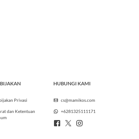
BIJAKAN
HUBUNGI KAMI
ijakan Privasi
cs@mamikos.com
rat dan Ketentuan
+6281325111171
mum