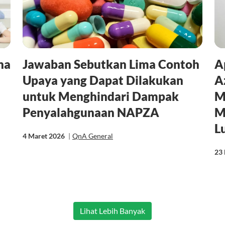
na
Jawaban Sebutkan Lima Contoh
A
Upaya yang Dapat Dilakukan
A
untuk Menghindari Dampak
M
Penyalahgunaan NAPZA
M
L
4 Maret 2026
|
QnA General
23 
Lihat Lebih Banyak