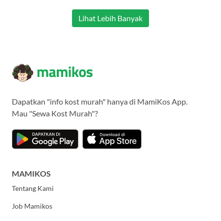
Lihat Lebih Banyak
Dapatkan "info kost murah" hanya di MamiKos App.
Mau "Sewa Kost Murah"?
MAMIKOS
Tentang Kami
Job Mamikos