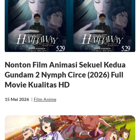
Nonton Film Animasi Sekuel Kedua
Gundam 2 Nymph Circe (2026) Full
Movie Kualitas HD
15 Mei 2026
|
Film Anime