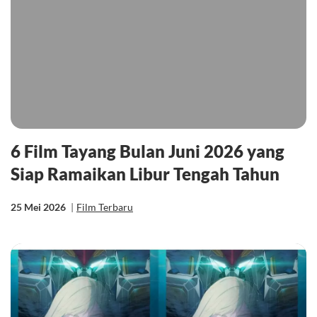
6 Film Tayang Bulan Juni 2026 yang
Siap Ramaikan Libur Tengah Tahun
25 Mei 2026
|
Film Terbaru