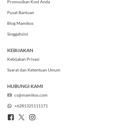
Promosikan Kost Anda
Pusat Bantuan
Blog Mamikos
Singgahsini
KEBIJAKAN
Kebijakan Privasi
Syarat dan Ketentuan Umum
HUBUNGI KAMI
cs@mamikos.com
+6281325111171