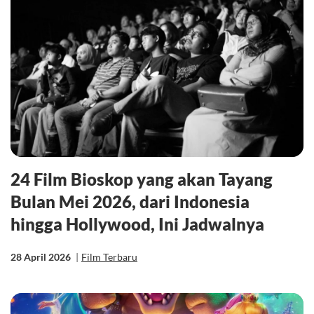
24 Film Bioskop yang akan Tayang
Bulan Mei 2026, dari Indonesia
hingga Hollywood, Ini Jadwalnya
28 April 2026
|
Film Terbaru