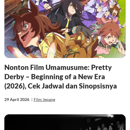
Nonton Film Umamusume: Pretty
Derby – Beginning of a New Era
(2026), Cek Jadwal dan Sinopsisnya
29 April 2026
|
Film Jepang