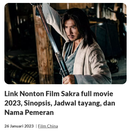
Link Nonton Film Sakra full movie
2023, Sinopsis, Jadwal tayang, dan
Nama Pemeran
26 Januari 2023
|
Film China