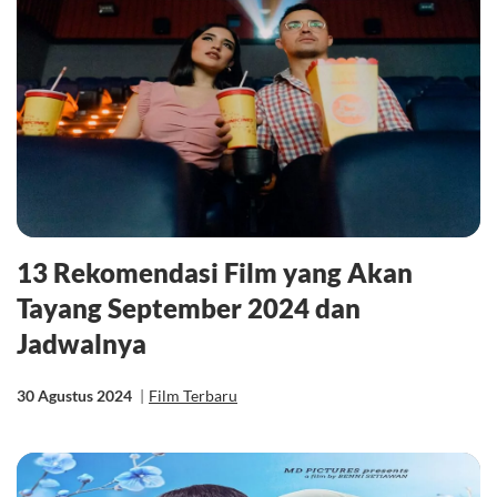
13 Rekomendasi Film yang Akan
Tayang September 2024 dan
Jadwalnya
30 Agustus 2024
|
Film Terbaru