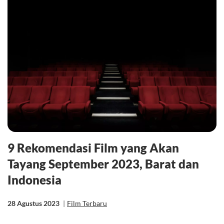
9 Rekomendasi Film yang Akan
Tayang September 2023, Barat dan
Indonesia
28 Agustus 2023
|
Film Terbaru