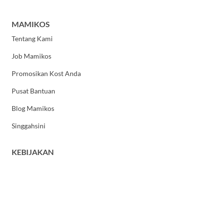
MAMIKOS
Tentang Kami
Job Mamikos
Promosikan Kost Anda
Pusat Bantuan
Blog Mamikos
Singgahsini
KEBIJAKAN
Kebijakan Privasi
Syarat dan Ketentuan Umum
HUBUNGI KAMI