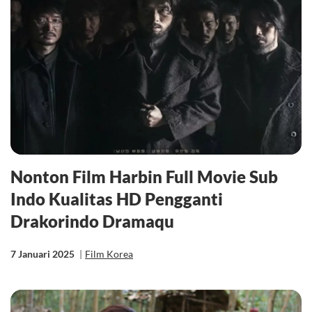
Nonton Film Harbin Full Movie Sub
Indo Kualitas HD Pengganti
Drakorindo Dramaqu
7 Januari 2025
|
Film Korea