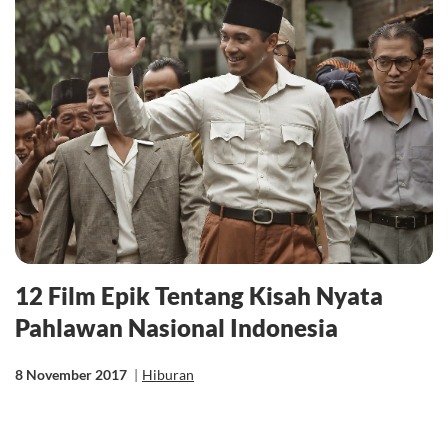
12 Film Epik Tentang Kisah Nyata
Pahlawan Nasional Indonesia
8 November 2017
|
Hiburan