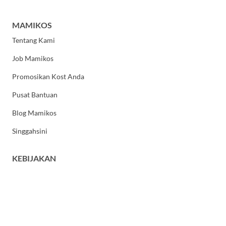
MAMIKOS
Tentang Kami
Job Mamikos
Promosikan Kost Anda
Pusat Bantuan
Blog Mamikos
Singgahsini
KEBIJAKAN
Kebijakan Privasi
Syarat dan Ketentuan Umum
HUBUNGI KAMI