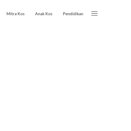
Mitra Kos
Anak Kos
Pendidikan